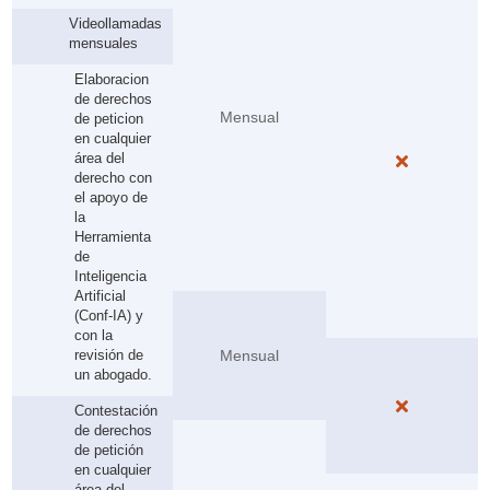
Videollamadas
mensuales
Elaboracion
de derechos
Mensual
de peticion
en cualquier
área del

derecho con
el apoyo de
la
Herramienta
de
Inteligencia
Artificial
(Conf-IA) y
con la
revisión de
Mensual
un abogado.

Contestación
de derechos
de petición
en cualquier
área del