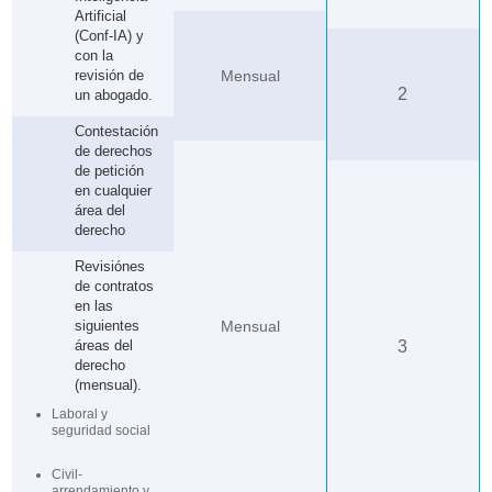
Artificial
(Conf-IA) y
con la
revisión de
Mensual
2
un abogado.
Contestación
de derechos
de petición
en cualquier
área del
derecho
Revisiónes
de contratos
en las
siguientes
Mensual
áreas del
3
derecho
(mensual).
Laboral y
seguridad social
Civil-
arrendamiento y