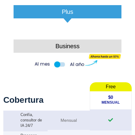
Plus
C
Business
Free
$0
Cobertura
MENSUAL
Confía,

consultor de
Mensual
IA 24/7