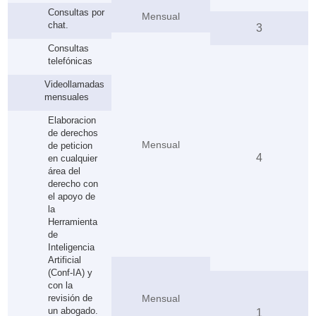
Consultas por
Mensual
chat.
3
Consultas
telefónicas
Videollamadas
mensuales
Elaboracion
de derechos
Mensual
de peticion
4
en cualquier
área del
derecho con
el apoyo de
la
Herramienta
de
Inteligencia
Artificial
(Conf-IA) y
con la
revisión de
Mensual
un abogado.
1