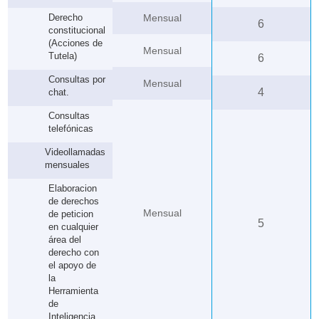
Derecho
Mensual
6
constitucional
(Acciones de
Mensual
Tutela)
6
Consultas por
Mensual
4
chat.
Consultas
telefónicas
Videollamadas
mensuales
Elaboracion
de derechos
Mensual
de peticion
5
en cualquier
área del
derecho con
el apoyo de
la
Herramienta
de
Inteligencia