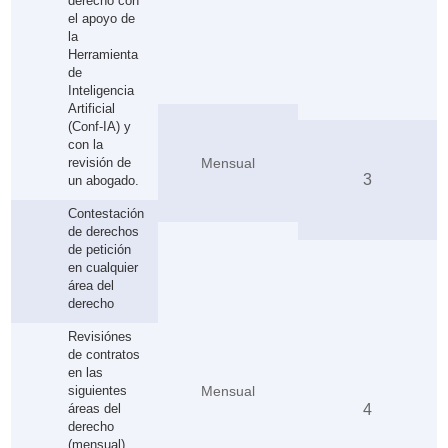
derecho con
el apoyo de
la
Herramienta
de
Inteligencia
Artificial
(Conf-IA) y
con la
revisión de
Mensual
3
un abogado.
Contestación
de derechos
de petición
en cualquier
área del
derecho
Revisiónes
de contratos
en las
siguientes
Mensual
áreas del
4
derecho
(mensual).