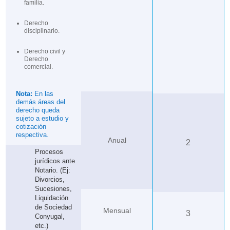
familia.
Derecho
disciplinario.
Derecho civil y
Derecho
comercial.
Nota:
En las
demás áreas del
derecho queda
sujeto a estudio y
cotización
respectiva.
Anual
2
Procesos
jurídicos ante
Notario. (Ej:
Divorcios,
Sucesiones,
Liquidación
de Sociedad
Mensual
3
Conyugal,
etc.)