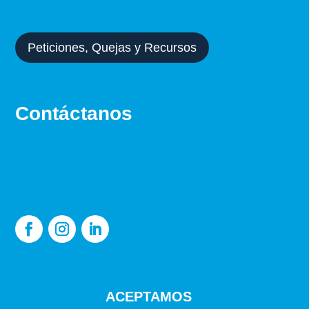
Peticiones, Quejas y Recursos
Contáctanos
WhatsApp:
+573113491960
departamentocomercial@fidare.com
ACEPTAMOS