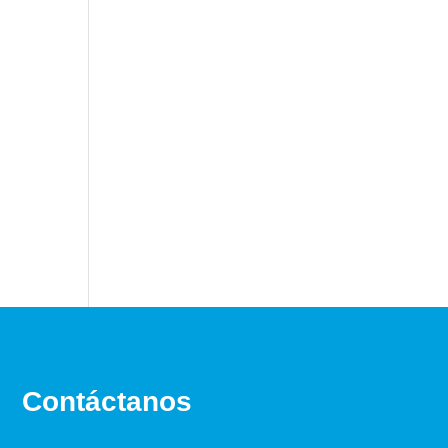
Contáctanos
WhatsApp:
+573113491960