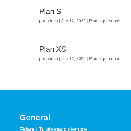
Plan S
por
admin
|
Jun 12, 2022
|
Planes personas
Plan XS
por
admin
|
Jun 12, 2022
|
Planes personas
General
Fidare | Tu abogado siempre